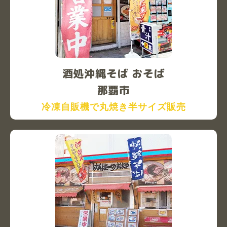
酒処沖縄そば おそば
那覇市
冷凍自販機で丸焼き半サイズ販売