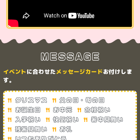
MESSAGE
イベント
に合わせた
メッセージカード
お付けしま
す。
クリスマス
父の日・母の日
お誕生日
お中元
合格祝い
入学祝い
快気祝い
暑中見舞い
残暑見舞い
お礼
いつもありがとう